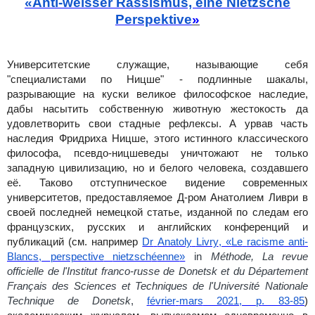
«Anti-weisser Rassismus, eine Nietzsche
Perspektive
»
Университетские служащие, называющие себя
"специалистами по Ницше" - подлинные шакалы,
разрывающие на куски великое философское наследие,
дабы насытить собственную животную
жестокость да
удовлетворить свои стадные рефлексы. А урвав часть
наследия Фридриха Ницше, этого истинного классического
философа, псевдо-ницшеведы
уничтожают
не только
западную цивилизацию, но и белого человека, создавшего
еë. Таково отступническое видение современных
университетов, предоставляемое Д-ром Анатолием Ливри в
своей последней немецкой статье, изданной по следам его
французских, русских и английских конференций и
публикаций (см. например
Dr
Anatoly
Livry
, «
Le
racisme
anti
-
Blancs
,
perspective
nietzsch
é
enne
»
in
M
é
thode
,
La
revue
officielle
de
l
'
Institut
franco
-
russe
de
Donetsk
et
du
D
é
partement
Fran
ç
ais
des
Sciences
et
Techniques
de
l
'
Universit
é
Nationale
Technique
de
Donetsk
,
f
é
vrier
-
mars
2021,
p
. 83-85
)