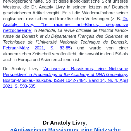
hervorgebracht hatte. So ist diese ikonoklastische Sicht unseres
Westens, die Dr. Anatoly Livry in seinem letzten auf Deutsch
geschriebenen Artikel vorgibt. Er ist die Wiederaufnahme seiner
englischen, russischen und französischen Vorlesungen (z. B.
Dr.
Anatoly Livry, "Le racisme anti-Blancs, perspective
nietzschéenne"
in
Méthode, La revue officielle de l'Institut franco-
russe de Donetsk et du Département Français des Sciences et
Techniques de l'Université Nationale Technique de Donetsk
,
Februar-März 2021, S. 83-85
) und wurde von einer
akademischen Zeitschrift veröffentlicht, die sowohl in den USA als
auch in Europa und Asien erschienen ist:
Dr. Anatoly Livry,
"Anti-weisser Rassismus, eine Nietzsche
Perspektive" in
Proceedings of the Academy of DNA Genealogy
,
Boston-Moskau-Tsukuba, ISSN 1942-7484, Band 14, Nr. 4, April
2021, S. 593-595
.
Dr Anatoly Li
vry,
«Anti-weisser Rassismus, eine Nietzsche