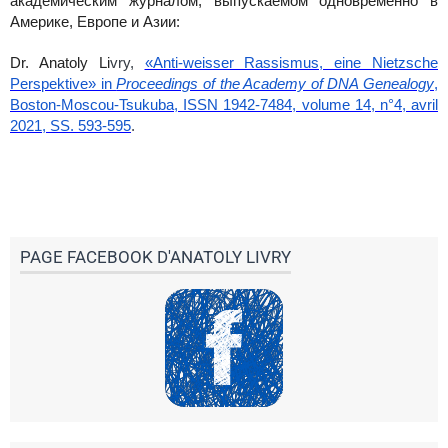
академическим журналом, выпускаемом
одновременно в
Америке, Европе и Азии:
Dr. Anatoly Li
vry,
«Anti-weisser Rassismus, eine Nietzsche
Perspektive» in
Proceedings of the Academy of DNA Genealogy
,
Boston-Moscou-Tsukuba, ISSN 1942-7484, volume 14, n°4, avril
2021, SS. 593-595
.
PAGE FACEBOOK D'ANATOLY LIVRY