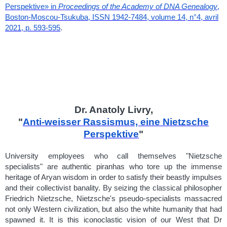
Perspektive» in
Proceedings of the Academy of DNA Genealogy
,
Boston-Moscou-Tsukuba, ISSN 1942-7484, volume 14, n°4, avril
2021, p. 593-595
.
Dr. Anatoly Livry,
"
Anti-weisser Rassismus, eine Nietzsche
Perspektive
"
University employees who call themselves "Nietzsche
specialists" are authentic piranhas who tore up the immense
heritage of Aryan wisdom in order to satisfy their beastly impulses
and their collectivist banality. By seizing the classical philosopher
Friedrich Nietzsche, Nietzsche's pseudo-specialists massacred
not only Western civilization, but also the white humanity that had
spawned it. It is this iconoclastic vision of our West that Dr