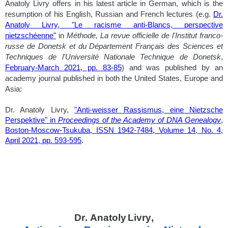
Anatoly Livry offers in his latest article in German, which is the
resumption of his English, Russian and French lectures (e.g.
Dr.
Anatoly Livry, "Le racisme anti-Blancs, perspective
nietzschéenne"
in
Méthode, La revue officielle de l'Institut franco-
russe de Donetsk et du Département Français des Sciences et
Techniques de l'Université Nationale Technique de Donetsk
,
February-March 2021, pp. 83-85
) and was published by an
academy journal published in both the United States, Europe and
Asia:
Dr. Anatoly Livry,
"Anti-weisser Rassismus, eine Nietzsche
Perspektive" in
Proceedings of the Academy of DNA Genealogy
,
Boston-Moscow-Tsukuba, ISSN 1942-7484, Volume 14, No. 4,
April 2021, pp. 593-595
.
Dr
.
Anatoly
Livry
,