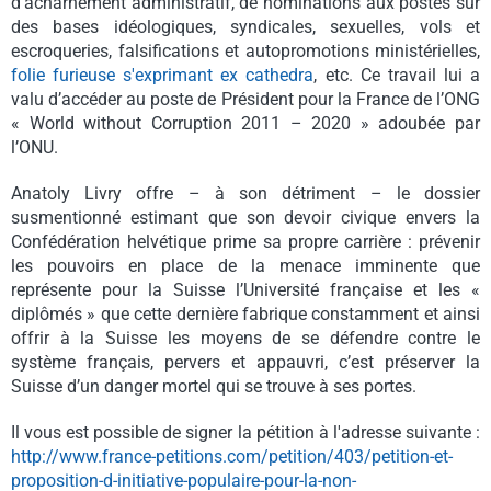
d’acharnement administratif, de nominations aux postes sur
des bases idéologiques, syndicales, sexuelles, vols et
escroqueries, falsifications et autopromotions ministérielles,
folie furieuse s'exprimant ex cathedra
, etc. Ce travail lui a
valu d’accéder au poste de Président pour la France de l’ONG
« World without Corruption 2011 – 2020 » adoubée par
l’ONU.
Anatoly Livry offre – à son détriment – le dossier
susmentionné estimant que son devoir civique envers la
Confédération helvétique prime sa propre carrière : prévenir
les pouvoirs en place de la menace imminente que
représente pour la Suisse l’Université française et les «
diplômés » que cette dernière fabrique constamment et ainsi
offrir à la Suisse les moyens de se défendre contre le
système français, pervers et appauvri, c’est préserver la
Suisse d’un danger mortel qui se trouve à ses portes.
Il vous est possible de signer la pétition à l'adresse suivante :
http://www.france-petitions.
com/petition/403/petition-et-
proposition-d-initiative-
populaire-pour-la-non-