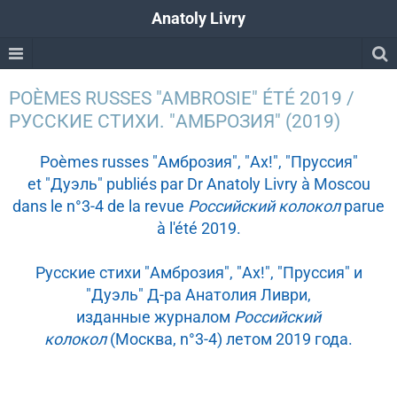
Anatoly Livry
POÈMES RUSSES "AMBROSIE" ÉTÉ 2019 /
РУССКИЕ СТИХИ. "АМБРОЗИЯ" (2019)
Poèmes russes "Амброзия", "Ах!", "Пруссия"
et "Дуэль" publiés par Dr Anatoly Livry à Moscou
dans le n°3-4 de la revue
Российский колокол
parue
à l'été 2019.
Русские стихи
"Амброзия", "Ах!", "Пруссия" и
"Дуэль"
Д-ра Анатолия Ливри,
изданные журналом
Российский
колокол
(Москва, n°3-4) летом 2019 года.