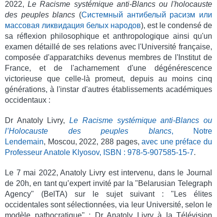
2022,
Le Racisme systémique anti-Blancs ou l'holocauste
des peuples blancs
(
Системный антибелый расизм или
массовая ликвидация белых народов
), est le condensé de
sa réflexion philosophique et anthropologique ainsi qu'un
examen détaillé de ses relations avec l'Université française,
composée d'apparatchiks devenus membres de l'Institut de
France, et de l'acharnement d'une dégénérescence
victorieuse que celle-là promeut, depuis au moins cinq
générations, à l'instar d'autres établissements académiques
occidentaux :
Dr Anatoly Livry,
Le Racisme systémique anti-Blancs ou
l’Holocauste des peuples blancs
, Notre
Lendemain
, Moscou, 2022, 288 pages,
avec une préface du
Professeur Anatole Klyosov, ISBN : 978-5-907585-15-7
.
Le 7 mai 2022, Anatoly Livry est intervenu, dans le Journal
de 20h, en tant qu’expert invité par la "Belarusian Telegraph
Agency" (BelTA) sur le sujet suivant : "Les élites
occidentales sont sélectionnées, via leur Université, selon le
modèle pathocratique" : Dr Anatoly Livry à la Télévision