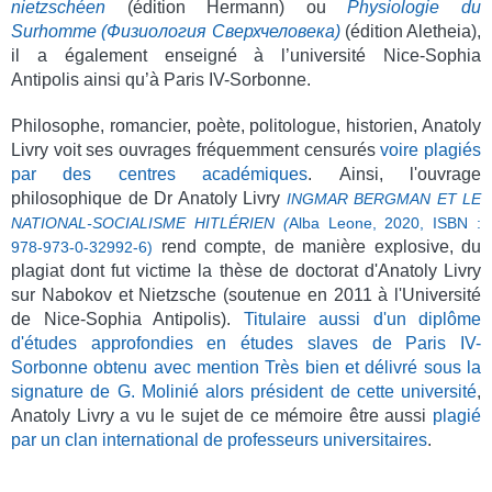
nietzschéen
(édition Hermann) ou
Physiologie du
Surhomme
(Физиология Сверхчеловека)
(édition Aletheia),
il a également enseigné à l’université Nice-Sophia
Antipolis ainsi qu’à Paris IV-Sorbonne.
Philosophe, romancier, poète, politolog
ue, historien, Anatoly
Livry voit ses ouvrages fréquemment censurés
voire plagiés
par des centres académiques
.
Ainsi, l'ouvrage
philosophique de Dr Anatoly Livry
INGMAR BERGMAN ET LE
NATIONAL-SOCIALISME HITLÉRIEN (
Alba Leone, 2020, ISBN :
rend compte, de manière explosive, du
978-973-0-32992-6)
plagiat dont fut victime la thèse de doctorat d'Anatoly Livry
sur Nabokov et Nietzsche (soutenue en 2011 à l'Université
de Nice-Sophia Antipolis).
Titulaire aussi d'un diplôme
d'études approfondies en études slaves de Paris IV-
Sorbonne obtenu avec mention Très bien et délivré sous la
signature de G. Molinié alors président de cette université
,
Anatoly Livry a vu le sujet de ce mémoire être aussi
plagié
par un clan international de professeurs universitaires
.