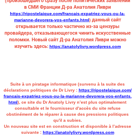
(произошедшего сразу после политических заявлений
в СМИ Франции Д-ра Анатолия Ливри
https://ripostelaique.com/francais-expatriez-vous-ou-la-
данный сайт
marianne-devorera-vos-enfants.html
)
открывается только частично из-за цензуры
провайдера, отказывающегося чинить искусственные
поломки. Новый сайт Д-ра Анатолия Ливри можно
изучить здесь:
https://anatolylivry.
wordpress.com
Suite à un piratage informatique (survenu à la suite des
déclarations politiques de Dr Livry :
https://ripostelaique.com/
francais-expatriez-vous-ou-la-
marianne-devorera-vos-enfants.
html
), ce site du Dr Anatoly Livry n’est plus optimalement
consultable et le
fournisseur d'accès du site refuse
obstinément de le réparer à cause des pressions politiques
qu'il a subies.
Un nouveau site est en construction et disponible à l’adresse
suivante :
https://anatolylivry.
wordpress.com