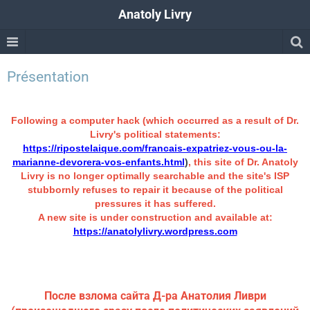
Anatoly Livry
Présentation
Following a computer hack (which occurred as a result of Dr.
Livry's political statements:
https://ripostelaique.com/francais-expatriez-vous-ou-la-
marianne-devorera-vos-enfants.html
)
, this site of Dr. Anatoly
Livry is no longer optimally searchable and the site's ISP
stubbornly refuses to repair it because of the political
pressures it has suffered.
A new site is under construction and available at:
https://anatolylivry.wordpress.com
После взлома сайта Д-ра Анатолия Ливри