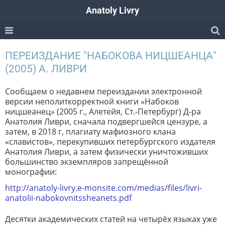
Anatoly Livry
ПЕРЕИЗДАНИЕ "НАБОКОВА НИЦШЕАНЦА"
(2005) А. ЛИВРИ
Сообщаем о недавнем переиздании электронной
версии неполиткорректной книги «Набоков
ницшеанец» (2005 г., Алетейя, Ст.-Петербург) Д-ра
Анатолия Ливри, сначала подвергшейся цензуре, а
затем, в 2018 г, плагиату мафиозного клана
«славистов», перекупивших петербургского издателя
Анатолия Ливри, а затем физически уничтоживших
большинство экземпляров запрещённой
монографии:
http://anatoly-livry.e-monsite.com/medias/files/livri-
anatolii-nabokovnitssheanets.pdf
Десятки академических статей на четырёх языках уже