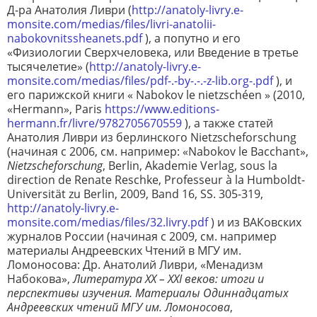
Д-ра Анатолия Ливри (
http://anatoly-livry.e-
monsite.com/medias/files/livri-anatolii-
nabokovnitssheanets.pdf
), а попутно и его
«Физиологии Сверхчеловека, или Введение в третье
тысячелетие» (
http://anatoly-livry.e-
monsite.com/medias/files/pdf-.-by-.-.-z-lib.org-.pdf
), и
его парижской книги « Nabokov le nietzschéen » (2010,
«Hermann», Paris
https://www.editions-
hermann.fr/livre/9782705670559
), а также статей
Анатолия Ливри из берлинского Nietzscheforschung
(начиная с 2006, см. например: «Nabokov le Bacchant»,
Nietzscheforschung
, Berlin, Akademie Verlag, sous la
direction de Renate Reschke, Professeur à la Humboldt-
Universität zu Berlin, 2009, Band 16, SS. 305-319,
http://anatoly-livry.e-
monsite.com/medias/files/32.livry.pdf
) и из ВАКовских
журналов России (начиная с 2009, см. например
материалы Андреевских Чтений в МГУ им.
Ломоносова: Др. Анатолий Ливри, «Менадизм
Набокова»,
Литература XX – XXI веков: итоги и
перспективы изучения. Материалы Одиннадцатых
Андреевских чтений МГУ им. Ломоносова
,