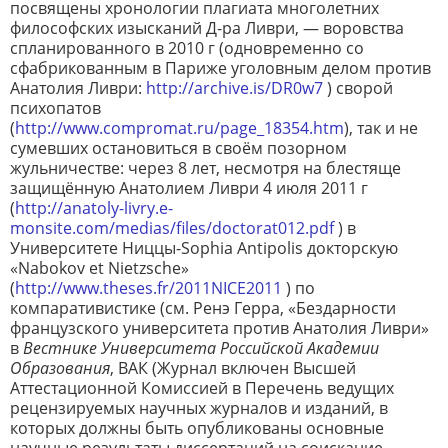
посвящены хронологии плагиата многолетних
философских изысканий Д-ра Ливри, — воровства
спланированного в 2010 г (одновременно со
сфабрикованным в Париже уголовным делом против
Анатолия Ливри:
http://archive.is/DR0w7
) сворой
психопатов
(
http://www.compromat.ru/page_18354.ht
m
), так и не
сумевших остановиться в своём позорном
жульничестве: через 8 лет, несмотря на блестяще
защищённую Анатолием Ливри 4 июля 2011 г
(
http://anatoly-livry.e-
monsite.com/medias/files/doctorat012.pdf
) в
Университете Ниццы-Sophia Antipolis докторскую
«Nabokov et Nietzsche»
(
http://www.theses.fr/2011NICE2011
) по
компаративистике (см. Ренэ Герра, «Бездарности
французского университета против Анатолия Ливри»
в
Вестнике Университета Российской Академии
Образования
, ВАК (Журнал включен Высшей
Аттестационной Комиссией в Перечень ведущих
рецензируемых научных журналов и изданий, в
которых должны быть опубликованы основные