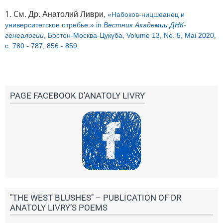
1. См. Д
р. Анатолий Ливри,
«Набоков-ницшеанец и
университетское отребье.» in
Вестник Академии ДНК-
генеалогии
, Бостон-Moсква-Цукуба, Volume 13, No. 5, Mai 2020,
с. 780 - 787, 856 - 859.
PAGE FACEBOOK D'ANATOLY LIVRY
"THE WEST BLUSHES" – PUBLICATION OF DR
ANATOLY LIVRY’S POEMS