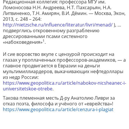
Редакционная коллегия: профессора МГУ им.
Ломоносова Н.Н. Андреева, Н.Т. Пахсарьян, Н.А.
Литвиненко, Т.Н. Амирян, В.И. Дёмин. — Москва, Экон,
2013, c. 248 – 264:
http://nietzsche.ru/influence/literatur/livri/menad/
), …
подверглись откровенному разграблению
дрессированными псами системного
1
«набоковедения»
.
И сие воровство вкупе с цензурой происходит на
глазах у проплаченных профессоров-академиков, — а
главное продвигается в Евразии на деньги
мультимиллиардеров, выкачивающих нефтедоллары
из недр России:
https://www.geopolitica.ru/article/nabokov-nicsheanec-i-
universitetskoe-otrebe
.
Такова племенная месть Д-ру Анатолию Ливри за
отказ поэта, философа и учёного от «еврейства»!
https://www.geopolitica.ru/article/cenzura-i-plagiat