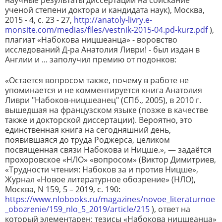
научные результаты диссертаций на соискание
ученой степени доктора и кандидата наук), Москва,
2015 - 4, с. 23 - 27,
http://anatoly-livry.e-
monsite.com/medias/files/vestnik-2015-04.pd-kurz.pdf
),
плагиат «Набокова ницшеанца» - воровство
исследований Д-ра Анатолия Ливри! - был издан в
Англии и ... заполучил премию от подонков:
«Остается вопросом также, почему в работе не
упоминается и не комментируется книга Анатолия
Ливри "Набоков-ницшеанец" (СПб., 2005), в 2010 г.
вышедшая на французском языке (позже в качестве
также и докторской диссертации). Вероятно, это
единственная книга на сегодняшний день,
появившаяся до труда Роджерса, целиком
посвященная связи Набокова и Ницше.», — задаётся
прохоровское «НЛО» «вопросом» (Виктор Димитриев,
«Трудности чтения: Набоков за и против Ницше»,
Журнал «Новое литературное обозрение» (НЛО),
Москва, N 159, 5 – 2019, с. 190:
https://www.nlobooks.ru/magazines/novoe_literaturnoe
_obozrenie/159_nlo_5_2019/article/215
), ответ на
который элементарен: тезисы «Набокова ницшеанца»