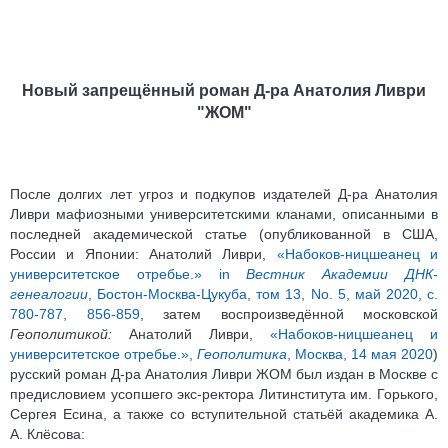
Новый запрещённый роман Д-ра Анатолия Ливри
"ЖОМ"
После долгих лет угроз и подкупов издателей Д-ра Анатолия
Ливри мафиозными университетскими кланами, описанными в
последней академической статье (опубликованной в США,
России и Японии: Анатолий Ливри,
«Набоков-ницшеанец и
университетское отребье.» in
Вестник Академии ДНК-
генеалогии
, Бостон-Moсква-Цукуба, том 13, No. 5, май 2020, с.
780-787, 856-859
, затем воспроизведённой московской
Геополитикой:
Анатолий Ливри,
«Набоков-ницшеанец и
университетское отребье.»,
Геополитика
, Москва, 14 мая 2020
)
русский роман Д-ра Анатолия Ливри ЖОМ был издан в Москве с
предисловием усопшего экс-ректора Литинститута им. Горького,
Сергея Есина, а также со вступительной статьёй академика А.
А. Клёсова: