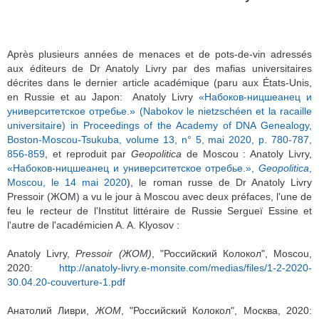
Après plusieurs années de menaces et de pots-de-vin adressés
aux éditeurs de Dr Anatoly Livry par des mafias universitaires
décrites dans le dernier article académique (paru aux États-Unis,
en Russie et au Japon: Anatoly Livry
«Набоков-ницшеанец и
университетское отребье.» (Nabokov le nietzschéen et la racaille
universitaire) in Proceedings of the Academy of DNA Genealogy,
Boston-Moscou-Tsukuba, volume 13, n° 5, mai 2020, p. 780-787,
856-859
, et reproduit par
Geopolitica
de Moscou : Anatoly Livry,
«Набоков-ницшеанец и университетское отребье.»,
Geopolitica
,
Moscou, le 14 mai 2020
), le roman russe de Dr Anatoly Livry
Pressoir (ЖОМ) a vu le jour à Moscou avec deux préfaces, l'une de
feu le recteur de l'Institut littéraire de Russie Sergueï Essine et
l'autre de l'académicien A. A. Klyosov :
Anatoly Livry,
Pressoir (ЖОМ)
, "Российский Колокол", Moscou,
2020:
http://anatoly-livry.e-monsite.com/medias/files/1-2-2020-
30.04.20-couverture-1.pdf
Анатолий Ливри,
ЖОМ
, "Российский Колокол", Москва, 2020: