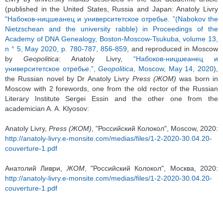
(published in the United States, Russia and Japan: Anatoly Livry
"Набоков-ницшеанец и университетское отребье. ”(Nabokov the
Nietzschean and the university rabble) in Proceedings of the
Academy of DNA Genealogy, Boston-Moscow-Tsukuba, volume 13,
n ° 5, May 2020, p. 780-787, 856-859
, and reproduced in Moscow
by
Geopolitica
: Anatoly Livry,
“Набоков-ницшеанец и
университетское отребье.”,
Geopolitica
, Moscow, May 14, 2020
),
the Russian novel by Dr Anatoly Livry
Press
(ЖОМ)
was born in
Moscow with 2 forewords, one from the old rector of the Russian
Literary Institute Sergei Essin and the other one from the
academician A. A. Klyosov:
Anatoly Livry,
Press
(ЖОМ)
, "Российский Колокол", Moscow, 2020:
http://anatoly-livry.e-monsite.com/medias/files/1-2-2020-30.04.20-
couverture-1.pdf
Анатолий Ливри,
ЖОМ
, "Российский Колокол", Москва, 2020:
http://anatoly-livry.e-monsite.com/medias/files/1-2-2020-30.04.20-
couverture-1.pdf