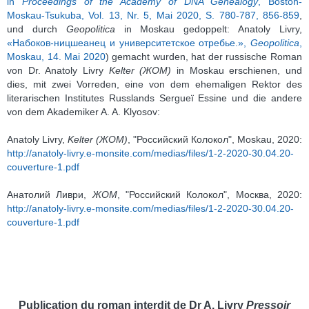
in
Proceedings of the Academy of DNA Genealogy
, Boston-
Moskau-Tsukuba, Vol. 13, Nr. 5, Mai 2020, S. 780-787, 856-859
,
und durch
Geopolitica
in Moskau gedoppelt: Anatoly Livry,
«Набоков-ницшеанец и университетское отребье.»,
Geopolitica
,
Moskau, 14. Mai 2020
) gemacht wurden, hat der russische Roman
von Dr. Anatoly Livry
Kelter
(ЖОМ)
in Moskau erschienen, und
dies, mit zwei Vorreden, eine von dem ehemaligen Rektor des
literarischen Institutes Russlands Sergueï Essine und die andere
von dem Akademiker A. A. Klyosov:
Anatoly Livry,
Kelter (ЖОМ)
, "Российский Колокол", Moskau, 2020:
http://anatoly-livry.e-monsite.com/medias/files/1-2-2020-30.04.20-
couverture-1.pdf
Анатолий Ливри,
ЖОМ
, "Российский Колокол", Москва, 2020:
http://anatoly-livry.e-monsite.com/medias/files/1-2-2020-30.04.20-
couverture-1.pdf
Publication du roman interdit de Dr A. Livry
Pressoir