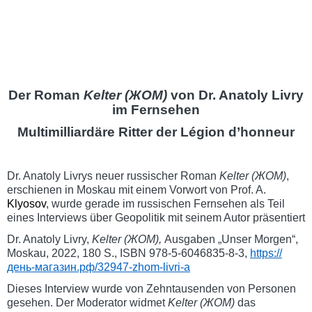
Der Roman
Kelter (ЖОМ)
von Dr. Anatoly Livry
im Fernsehen
Multimilliardäre Ritter der Légion d’honneur
Dr. Anatoly Livrys neuer russischer Roman
Kelter (
ЖОМ
)
,
erschienen in Moskau mit einem Vorwort von Prof. A.
Klyosov
, wurde gerade im russischen Fernsehen als Teil
eines Interviews über Geopolitik mit seinem Autor präsentiert
Dr. Anatoly Livry,
Kelter (
ЖОМ
),
Ausgaben „Unser Morgen“,
Moskau, 2022, 180 S., ISBN 978-5-6046835-8-3,
https://
день-магазин.рф/32947-zhom-livri-a
Dieses Interview wurde von Zehntausenden von Personen
gesehen. Der Moderator widmet
Kelter
(
ЖОМ
)
das