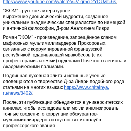
https
://
www
.
youtube
.
com
/
watch
?
v
=
V
-
qr
5
q
-2
YDU
&
t
=6
s
.
"ЖОМ" - русское литературное
выражение
дионисической
мудрости, созданное
уникальным академическим специалистом по немецкой
и античной философии, Д-ром Анатолием
Ливри.
Роман "ЖОМ" - произведение,
запрещëнное кланом
мафиозных мультимиллиардеров Прохоровых,
связанных с коррумпированной французской
республикой, одаривающей
мракобесов (с их
профессорами-лакеями) орденами Почëтного легиона и
Академическими пальмами.
Подлинная духовная
элита и истинные учëные
оповещаются о творчестве Д-ра Ливри подобного рода
статьями на многих языках:
https
://
www
.
chitalnya
.
ru
/
news
/3402/
.
После, эти публикации объединятся в университетских
анналах, чтобы исследователи могли анализировать
точные сведения о коррупции обскурантов-
мультимиллиардеров и гнусностях их холуëв
профессорского звания