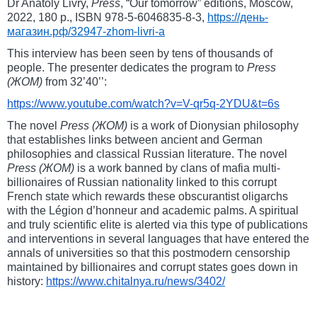
Dr Anatoly Livry,
Press
, “Our tomorrow” editions, Moscow,
2022, 180 p., ISBN 978-5-6046835-8-3,
https://день-
магазин.рф/32947-zhom-livri-a
This interview has been seen by tens of thousands of
people. The presenter dedicates the program to
Press
(
ЖОМ
)
from 32’40’’:
https://www.youtube.com/watch?
v=V-qr5q-2YDU&t=6s
The novel
Press (
ЖОМ
)
is a work of Dionysian philosophy
that establishes links between ancient and German
philosophies and classical Russian literature. The novel
Press (
ЖОМ
)
is a work banned by clans of mafia multi-
billionaires of Russian nationality linked to this corrupt
French state which rewards these obscurantist oligarchs
with the Légion d’honneur and academic palms. A spiritual
and truly scientific elite is alerted via this type of publications
and interventions in several languages ​​that have entered the
annals of universities so that this postmodern censorship
maintained by billionaires and corrupt states goes down in
history:
https://www.chitalnya.ru/
news/3402/