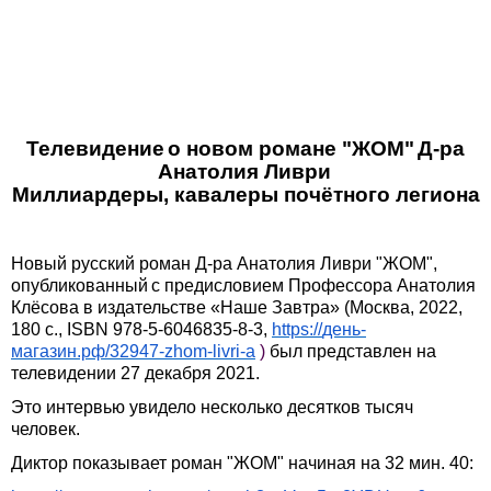
Телевидение
о новом романе "ЖОМ"
Д-ра
Анатолия Ливри
Миллиардеры, кавалеры почëтного легиона
Новый русский роман Д-ра Анатолия Ливри "ЖОМ",
опубликованный
с предисловием Профессора Анатолия
Клёсова в издательстве «Наше Завтра» (Москва, 2022,
180 с.,
ISBN
978-5-6046835-8-3
,
https
://
день-
магазин.рф/32947-
zhom
-
livri
-
a
)
был представлен
на
телевидении 27 декабря 2021.
Это интервью увидело несколько десятков тысяч
человек.
Диктор показывает роман "ЖОМ" начиная на 32 мин. 40: