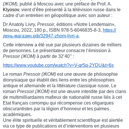
(ЖОМ),
publié à Moscou avec une préface de Prof. A.
Klyosov
, vient d’être présenté à la télévision russe dans le
cadre d’un entretien en géopolitique avec son auteur :
Dr Anatoly Livry,
Pressoir
, éditions «Notre Lendemain»,
Moscou, 2022, 180 p., ISBN 978-5-6046835-8-3,
https://
день-магазин.рф/32947-zhom-livri-a
.
Cette interview a été vue par plusieurs dizaines de milliers
de personnes. Le présentateur consacre l’émission à
Pressoir
(ЖОМ)
à partir de 32’40’’ :
https://www.youtube.com/watch?
v=V-qr5q-2YDU&t=6s
Le roman
Pressoir (ЖОМ)
est une œuvre de philosophie
dionysiaque qui établit des liens entre les philosophies
antique et allemande et la littérature classique russe. Le
roman
Pressoir (ЖОМ)
est une œuvre interdite par des clans
de multimilliardaires mafieux de nationalité russe liés à cet
Etat français corrompu qui récompense ces oligarques
obscurantistes par la légion d’honneur et les palmes
académiques.
Une élite spirituelle et véritablement scientifique est alertée
via ce type de publications et d’interventions en plusieurs