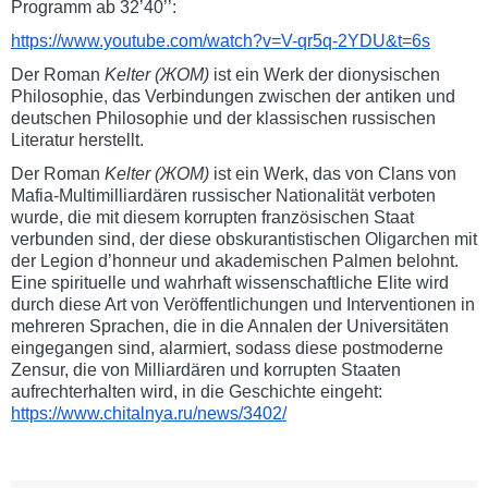
Programm ab 32’40’’:
https://www.youtube.com/watch?
v=V-qr5q-2YDU&t=6s
Der Roman
Kelter
(
ЖОМ
)
ist ein Werk der dionysischen
Philosophie, das Verbindungen zwischen der antiken und
deutschen Philosophie und der klassischen russischen
Literatur herstellt.
Der Roman
Kelter
(
ЖОМ
)
ist ein Werk, das von Clans von
Mafia-Multimilliardären russischer Nationalität verboten
wurde, die mit diesem korrupten französischen Staat
verbunden sind, der diese obskurantistischen Oligarchen mit
der Legion d’honneur und akademischen Palmen belohnt.
Eine spirituelle und wahrhaft wissenschaftliche Elite wird
durch diese Art von Veröffentlichungen und Interventionen in
mehreren Sprachen, die in die Annalen der Universitäten
eingegangen sind, alarmiert, sodass diese postmoderne
Zensur, die von Milliardären und korrupten Staaten
aufrechterhalten wird, in die Geschichte eingeht:
https://www.chitalnya.ru/
news/3402/