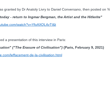
 was granted by Dr Anatoly Livry to Daniel Conversano, then posted on 
oday - return to Ingmar Bergman, the Artist and the Hitlerite"
outube.com/watch?v=YfoAXQL4vTI&t
ed a presentation of this interview in Paris:
sation
"
("The Erasure of Civilisation")
(Paris, February 9, 2021)
ue.com/leffacement-de-la-civilisation.html