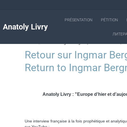
PRÉSENTATION
PÉTITION
Anatoly Livry
ЛИТЕРА
Accueil
Retour sur Ingmar Bergman, l'Artiste et l'hitlérien / R
Retour sur Ingmar Bergma
Return to Ingmar Bergm
Anatoly Livry : "Europe d'hier et d'aujou
Une interview française à la fois prophétique et analyti
sur YouTube :