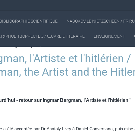
BIBLIOGRAPHIE SCIENTIFIQUE
NABOKOV LE NIETZSCHÉEN / FR RU
ТУРНОЕ ТВОРЧЕСТВО / ŒUVRE LITTÉRAIRE
ENSEIGNEMENT
eturn to Ingmar Bergman, the Artist and the Hitlerite
n, l'Artiste et l'hitlérien /
an, the Artist and the Hitler
rd'hui - retour sur Ingmar Bergman, l'Artiste et l'hitlérien"
que a été accordée par Dr Anatoly Livry à Daniel Conversano, puis mise 