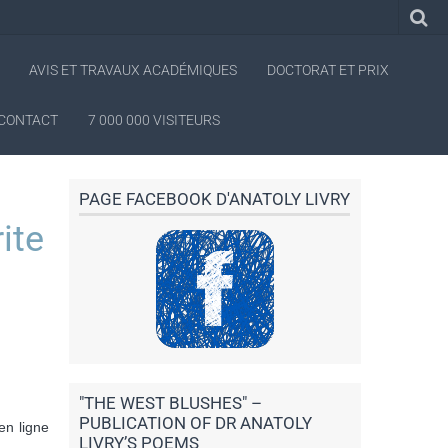
AVIS ET TRAVAUX ACADÉMIQUES
DOCTORAT ET PRIX
CONTACT
7 000 000 VISITEURS
PAGE FACEBOOK D'ANATOLY LIVRY
ite
"THE WEST BLUSHES" –
PUBLICATION OF DR ANATOLY
en ligne
LIVRY’S POEMS