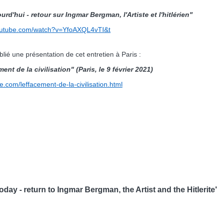
urd'hui - retour sur Ingmar Bergman, l'Artiste et l'hitlérien"
outube.com/watch?v=YfoAXQL4vTI&t
lié une présentation de cet entretien à Paris :
ent de la civilisation" (Paris, le 9 février 2021)
ue.com/leffacement-de-la-civilisation.html
day - return to Ingmar Bergman, the Artist and the Hitlerite