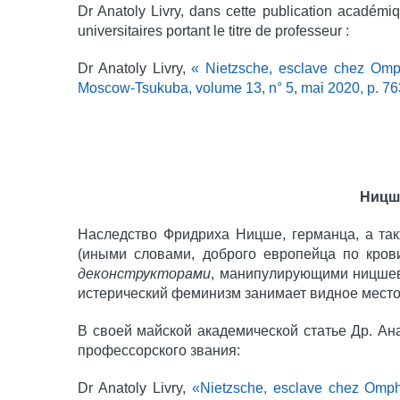
Dr Anatoly Livry, dans cette publication académi
universitaires portant le titre de professeur :
Dr Anatoly Livry,
« Nietzsche, esclave chez Om
Moscow-Tsukuba, volume 13, n° 5, mai 2020, p. 7
Ницш
Наследство Фридриха Ницше, германца, а так
(иными словами, доброго европейца по кров
деконструкторами
, манипулирующими ницше
истерический феминизм занимает видное место
В своей майской академической статье Др. А
профессорского звания:
Dr Anatoly Livry,
«Nietzsche, esclave chez Om