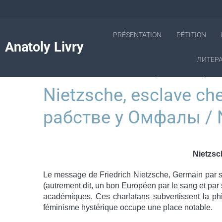
PRÉSENTATION
PÉTITION
Anatoly Livry
ЛИТЕРА
Accueil
Nietzsche, esclave chez Omphale / Ницше в рабст
Nietzsche, esclave c
рабстве у Омфалы / N
Nietzsc
Le message de Friedrich Nietzsche, Germain par sa
(autrement dit, un bon Européen par le sang et par
académiques. Ces charlatans subvertissent la ph
féminisme hystérique occupe une place notable.