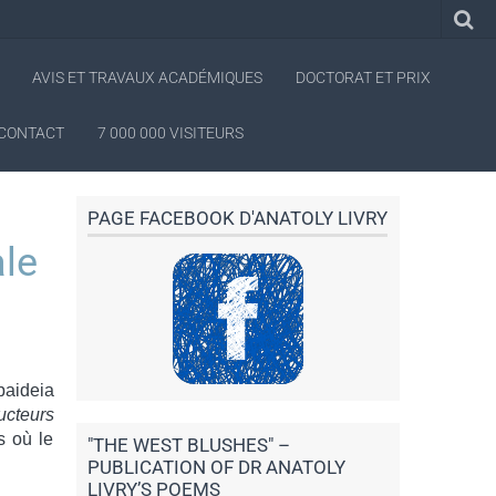
AVIS ET TRAVAUX ACADÉMIQUES
DOCTORAT ET PRIX
CONTACT
7 000 000 VISITEURS
PAGE FACEBOOK D'ANATOLY LIVRY
le
paideia
ucteurs
s où le
"THE WEST BLUSHES" –
PUBLICATION OF DR ANATOLY
LIVRY’S POEMS