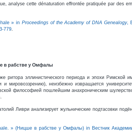
que, analyse cette dénaturation effrontée pratiquée par des e
phale » in
Proceedings of the Academy of DNA Genealogy
, 
63-779
.
е в рабстве у Омфалы
же ритора эллинистического периода и эпохи Римской и
и и мировоззрению), неизбежно извращается университе
вской философией пошлейшим анахроническим шулерство
.
натолий Ливри анализирует жульнические подтасовки подё
phale. » (Ницше в рабстве у Омфалы) in Вестник Академи