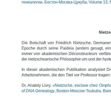
генеалогии, Бостон-Moсква-Цукуба, Volume 13, No
Nietzs
Die Botschaft von Friedrich Nietzsche, Germane
Epoche durch seine Paideia (anders gesagt, ei
immer von akademischen
Déconstructeurs
verfäls
die nietzscheanische Philosophie um und der hyste
In dieser akademischen Publikation analysiert D
Arbeitsnehmern, die den Titel vor Professor tragen:
Dr. Anatoly Livry,
«Nietzsche, esclave chez Ompha
of DNA Genealogy
, Boston-Moscow-Tsukuba, Band 