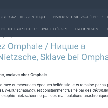
BIBLIOGRAPHIE SCIENTIFIQUE
NABOKOV LE NIETZSCHÉEN / FR RU
ТУРНОЕ ТВОРЧЕСТВО / ŒUVRE LITTÉRAIRE
ENSEIGNEMENT
ве у Омфалы / Nietzsche, Sklave bei Omphale
hez Omphale / Ницше в
ietzsche, Sklave bei Ompha
he, esclave chez Omphale
 race et rhéteur des époques hellénistique et romaine par sa 
 sa
Weltanschauung
), est constamment falsifié par des
déconstr
ilosophie nietzschéenne par des manipulations anachronique