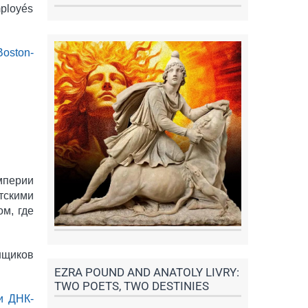
mployés
Boston-
мперии
тскими
м, где
нщиков
EZRA POUND AND ANATOLY LIVRY:
TWO POETS, TWO DESTINIES
и ДНК-