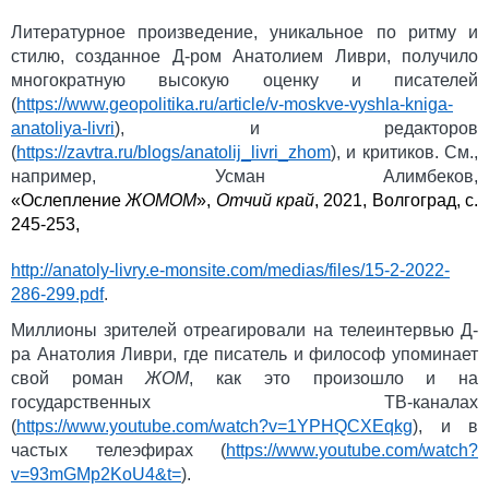
Литературное произведение, уникальное по ритму и
стилю, созданное Д-ром Анатолием Ливри, получило
многократную высокую оценку и писателей
(
https://www.geopolitika.ru/article/v-moskve-vyshla-kniga-
anatoliya-livri
), и редакторов
(
https://zavtra.ru/blogs/anatolij_livri_zhom
), и критиков. См.,
например, Усман Алимбеков,
«Ослепление
ЖОМОМ
»,
Отчий край
, 2021, Волгоград, с.
245-253,
http://anatoly-livry.e-monsite.com/medias/files/15-2-2022-
286-299.pdf
.
Миллионы зрителей отреагировали на телеинтервью Д-
ра Анатолия Ливри, где писатель и философ упоминает
свой роман
ЖОМ
, как это произошло и на
государственных ТВ-каналах
(
https://www.youtube.com/watch?v=1YPHQCXEqkg
), и в
частых телеэфирах (
https://www.youtube.com/watch?
v=93mGMp2KoU4&t=
).