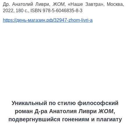
Др. Анатолий Ливри,
ЖОМ
,
«Наше Завтра», Москва,
2022, 180 с.,
ISBN
978-5-6046835-8-3
https
://день-магазин.рф/32947-
zhom
-
livri
-
a
Уникальный по стилю философский
роман Д-ра Анатолия Ливри
ЖОМ
,
подвергнувшийся гонениям и плагиату