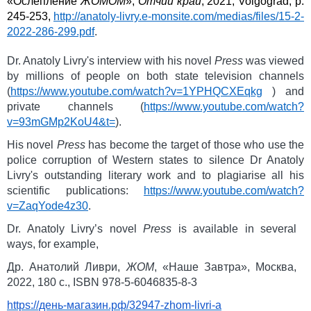
«
Ослепление
ЖОМОМ
»,
Отчий
край
, 2021, Volgograd, p.
245-253,
http://anatoly-livry.e-monsite.com/medias/files/15-2-
2022-286-299.pdf
.
Dr. Anatoly Livry's interview with his novel
Press
was viewed
by millions of people on both state television channels
(
https://www.youtube.com/watch?v=1YPHQCXEqkg
) and
private channels (
https://www.youtube.com/watch?
v=93mGMp2KoU4&t=
).
His novel
Press
has become the target of those who use the
police corruption of Western states to silence Dr Anatoly
Livry's outstanding literary work and to plagiarise all his
scientific publications:
https://www.youtube.com/watch?
v=ZaqYode4z30
.
Dr. Anatoly Livry’s novel
Press
is available in several
ways, for example,
Др. Анатолий Ливри,
ЖОМ
,
«Наше Завтра», Москва,
2022, 180 с.,
ISBN
978-5-6046835-8-3
https
://день-магазин.рф/32947-
zhom
-
livri
-
a