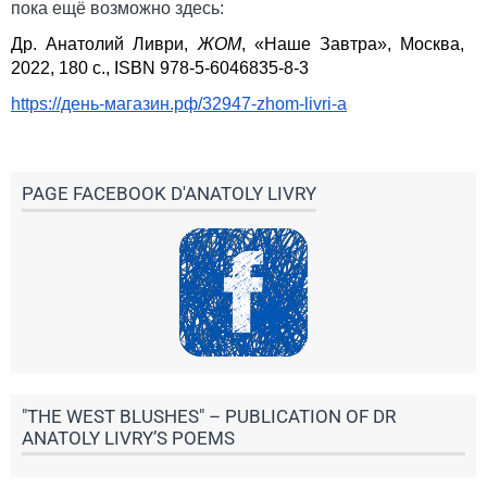
пока ещё возможно здесь:
Др. Анатолий Ливри,
ЖОМ
,
«Наше Завтра», Москва,
2022, 180 с.,
ISBN
978-5-6046835-8-3
https
://день-магазин.рф/32947-
zhom
-
livri
-
a
PAGE FACEBOOK D'ANATOLY LIVRY
"THE WEST BLUSHES" – PUBLICATION OF DR
ANATOLY LIVRY’S POEMS