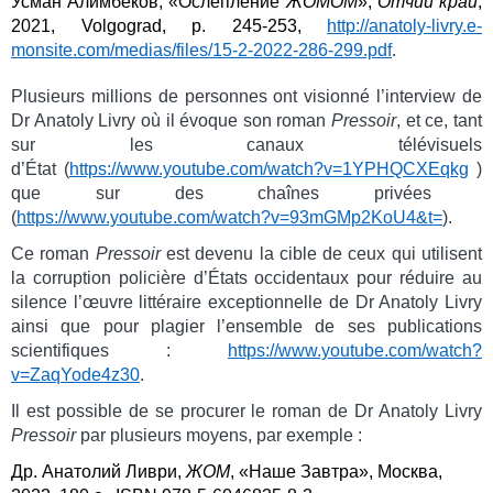
Усман Алимбеков, «Ослепление
ЖОМОМ
»,
Отчий край
,
2021, Volgograd, p. 245-253,
http://anatoly-livry.e-
monsite.com/medias/files/15-2-2022-286-299.pdf
.
Plusieurs millions de personnes ont visionné l’interview de
Dr Anatoly Livry où il évoque son roman
Pressoir
, et ce, tant
sur les canaux télévisuels
d’État
(
https://www.youtube.com/watch?v=1YPHQCXEqkg
)
que sur des chaînes privées
(
https://www.youtube.com/watch?v=93mGMp2KoU4&t=
).
Ce roman
Pressoir
est devenu la cible de ceux qui utilisent
la corruption policière d’États occidentaux pour réduire au
silence l’œuvre littéraire exceptionnelle de Dr Anatoly Livry
ainsi que pour plagier l’ensemble de ses publications
scientifiques :
https://www.youtube.com/watch?
v=ZaqYode4z30
.
Il est possible de se procurer le roman de Dr Anatoly Livry
Pressoir
par plusieurs moyens, par exemple :
Др. Анатолий Ливри,
ЖОМ
,
«Наше Завтра», Москва,