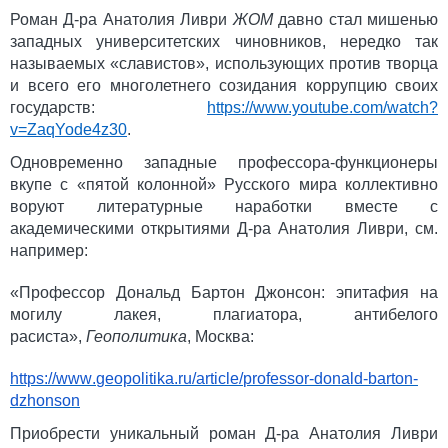
Роман Д-ра Анатолия Ливри
ЖОМ
давно стал мишенью
западных университетских чиновников, нередко так
называемых «славистов», использующих против творца
и всего его многолетнего созидания коррупцию своих
государств:
https://www.youtube.com/watch?
v=ZaqYode4z30
.
Одновременно западные профессора-функционеры
вкупе с «пятой колонной» Русского мира коллективно
воруют литературные наработки вместе с
академическими открытиями Д-ра Анатолия Ливри, см.
например:
«Профессор Дональд Бартон Джонсон:
эпитафия
на
могилу лакея, плагиатора, антибелого
расиста»,
Геополитика
, Москва:
https
://
www
.
geopolitika
.
ru
/
article
/
professor
-
donald
-
barton
-
dzhonson
Приобрести уникальный роман Д-ра Анатолия Ливри