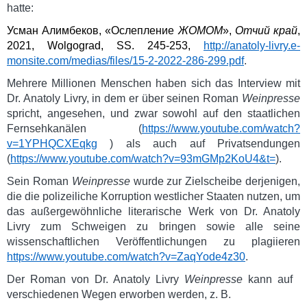
hatte:
Усман Алимбеков, «Ослепление
ЖОМОМ
»,
Отчий край
,
2021,
Wolgograd
,
SS
. 245-253,
http://anatoly-livry.e-
monsite.com/medias/files/15-2-2022-286-299.pdf
.
Mehrere Millionen Menschen haben sich das Interview mit
Dr. Anatoly Livry, in dem er über seinen Roman
Weinpresse
spricht, angesehen, und zwar sowohl auf den staatlichen
Fernsehkanälen
(
https://www.youtube.com/watch?
v=1YPHQCXEqkg
)
als auch auf Privatsendungen
(
https://www.youtube.com/watch?v=93mGMp2KoU4&t=
)
.
Sein Roman
Weinpresse
wurde zur Zielscheibe derjenigen,
die die polizeiliche Korruption westlicher Staaten nutzen, um
das außergewöhnliche literarische Werk von Dr. Anatoly
Livry zum Schweigen zu bringen sowie alle seine
wissenschaftlichen Veröffentlichungen zu plagiieren
https://www.youtube.com/watch?v=ZaqYode4z30
.
Der Roman von Dr. Anatoly Livry
Weinpresse
kann auf
verschiedenen Wegen erworben werden, z. B.