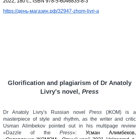
2022, 180 с.,
ISBN
978-5-6046835-8-3
https
://день-магазин.рф/32947-
zhom
-
livri
-
a
Glorification and plagiarism of Dr Anatoly
Livry's novel,
Press
Dr Anatoly Livry's Russian novel
Press
(
ЖОМ
) is a
masterpiece of style and rhythm, as the writer and critic
Usman Alimbekov pointed out in his multipage review
«Dazzle of the
Press
»:
Усман
Алимбеков
,