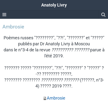
Anatoly Livry
Ambrosie
Poèmes russes "????????", "??!", "???????" et "?????"
publiés par Dr Anatoly Livry à Moscou
dans le n°3-4 de la revue
?????????? ???????
parue à
l'été 2019.
??????? ?????
"????????", "??!", "???????" ? "?????"
?
-?? ???????? ?????,
???????? ????????
?????????? ???????
(??????, n°3-
4) ????? 2019 ????.
Ambrosie